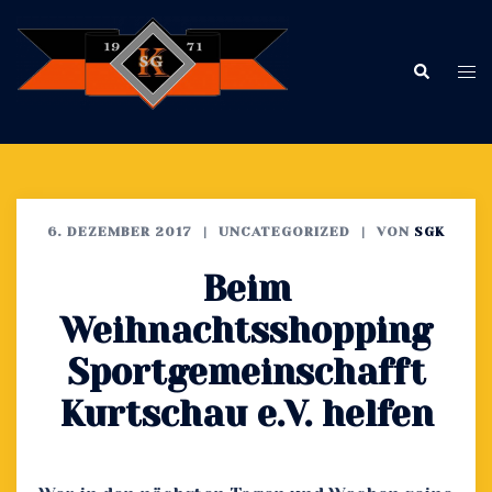
Zum
Inhalt
springen
Me
Suche
ums
6. DEZEMBER 2017
UNCATEGORIZED
VON
SGK
Beim
Weihnachtsshopping
Sportgemeinschafft
Kurtschau e.V. helfen